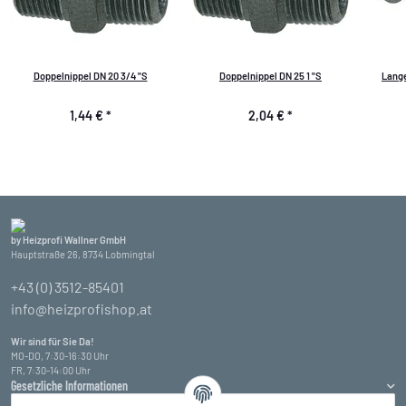
Doppelnippel DN 20 3/4 "S
Doppelnippel DN 25 1 "S
Langer B
1,44 €
*
2,04 €
*
by Heizprofi Wallner GmbH
Hauptstraße 26, 8734 Lobmingtal
+43 (0) 3512-85401
info@heizprofishop.at
Wir sind für Sie Da!
MO-DO, 7:30-16:30 Uhr
FR, 7:30-14:00 Uhr
Gesetzliche Informationen