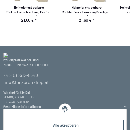
Heimeier entleerbare
Heimeier entleerbare
Heimei
Rücklaufverschraubung Eckform
Rücklaufverschraubung Durchgang
ve
DN 15 (1/2")
DN 15 (1/2")
21,60 €
*
21,60 €
*
by Heizprofi Wallner GmbH
Hauptstraße 26, 8734 Lobmingtal
+43 (0) 3512-85401
info@heizprofishop.at
Wir sind für Sie Da!
MO-DO, 7:30-16:30 Uhr
FR, 7:30-14:00 Uhr
Gesetzliche Informationen
Informationen
Alle akzeptieren