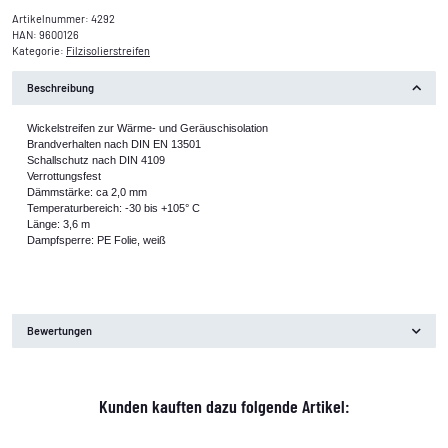
Artikelnummer:
4292
HAN:
9600126
Kategorie:
Filzisolierstreifen
Beschreibung
Wickelstreifen zur Wärme- und Geräuschisolation
Brandverhalten nach DIN EN 13501
Schallschutz nach DIN 4109
Verrottungsfest
Dämmstärke: ca 2,0 mm
Temperaturbereich: -30 bis +105° C
Länge: 3,6 m
Dampfsperre: PE Folie, weiß
Bewertungen
Kunden kauften dazu folgende Artikel: