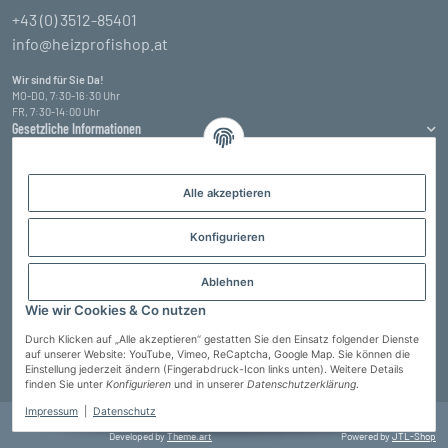
+43 (0) 3512-85401
info@heizprofishop.at
Wir sind für Sie Da!
MO-DO, 7:30-16:30 Uhr
FR, 7:30-14:00 Uhr
Gesetzliche Informationen
Informationen
Alle akzeptieren
Zahlungsarten
Konfigurieren
Ablehnen
Wie wir Cookies & Co nutzen
Durch Klicken auf „Alle akzeptieren“ gestatten Sie den Einsatz folgender Dienste
auf unserer Website: YouTube, Vimeo, ReCaptcha, Google Map. Sie können die
Einstellung jederzeit ändern (Fingerabdruck-Icon links unten). Weitere Details
Vertrag widerrufen
finden Sie unter
Konfigurieren
und in unserer
Datenschutzerklärung
.
Impressum
|
Datenschutz
© Heizprofi Wallner GmbH
* Alle Preise inkl. gesetzlicher USt., zzgl.
Versand
Developed by
Theme.art
Powered by
JTL-Shop