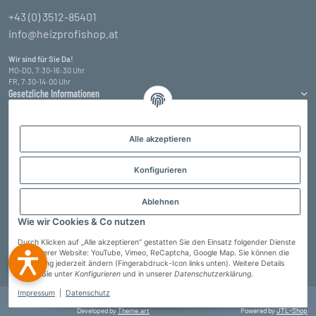
+43 (0) 3512-85401
info@heizprofishop.at
Wir sind für Sie Da!
MO-DO, 7:30-16:30 Uhr
FR, 7:30-14:00 Uhr
Gesetzliche Informationen
Informationen
Alle akzeptieren
Zahlungsarten
Konfigurieren
Ablehnen
Wie wir Cookies & Co nutzen
Durch Klicken auf „Alle akzeptieren“ gestatten Sie den Einsatz folgender Dienste
auf unserer Website: YouTube, Vimeo, ReCaptcha, Google Map. Sie können die
Einstellung jederzeit ändern (Fingerabdruck-Icon links unten). Weitere Details
Vertrag widerrufen
finden Sie unter
Konfigurieren
und in unserer
Datenschutzerklärung
.
Impressum
|
Datenschutz
© Heizprofi Wallner GmbH
* Alle Preise inkl. gesetzlicher USt., zzgl.
Versand
Developed by
Theme.art
Powered by
JTL-Shop