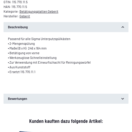
GTIN:
115.770.11.5
HAN:
115.770.11.5
Kategorie:
Betätigungsplatten Geberit
Hersteller:
Geberit
Beschreibung
Passend für alle Sigma Unterputzspülkästen
• 2-Mengenspülung
• Maße (B x H): 246 x 164 mm
• Betätigung von vorne
• Werkzeuglose Schnelleinstellung
• Zur Verwendung mit Einwurfschacht für Reinigungswürfel
• Aus Kunststoff
• Ersetzt 115.770.11.1
Bewertungen
Kunden kauften dazu folgende Artikel: