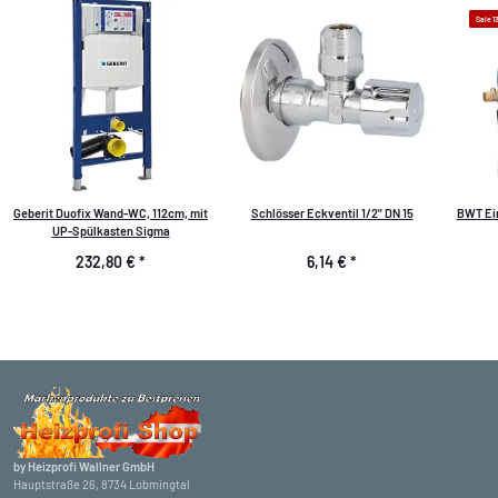
Sale 
Geberit Duofix Wand-WC, 112cm, mit
Schlösser Eckventil 1/2" DN 15
BWT Ein
UP-Spülkasten Sigma
232,80 €
*
6,14 €
*
by Heizprofi Wallner GmbH
Hauptstraße 26, 8734 Lobmingtal