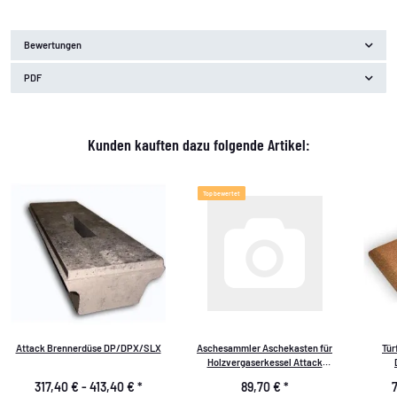
Bewertungen
PDF
Kunden kauften dazu folgende Artikel:
Top bewertet
Attack Brennerdüse DP/DPX/SLX
Aschesammler Aschekasten für
Tür
Holzvergaserkessel Attack
Ersatzteil
317,40 € -
413,40 €
*
89,70 €
*
7