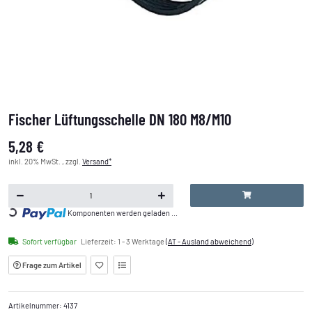
Fischer Lüftungsschelle DN 180 M8/M10
5,28 €
inkl. 20% MwSt. , zzgl.
Versand*
Loading...
Komponenten werden geladen ...
Sofort verfügbar
Lieferzeit:
1 - 3 Werktage
(AT - Ausland abweichend)
Frage zum Artikel
Artikelnummer:
4137