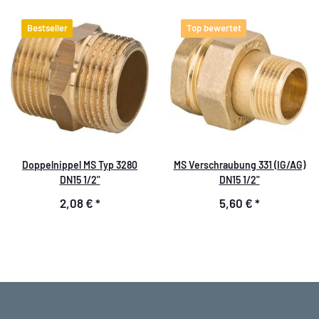
Bestseller
Top bewertet
Doppelnippel MS Typ 3280
MS Verschraubung 331 (IG/AG)
DN15 1/2"
DN15 1/2"
2,08 €
*
5,60 €
*