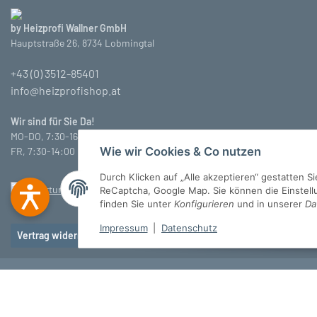
by Heizprofi Wallner GmbH
Hauptstraße 26, 8734 Lobmingtal
+43 (0) 3512-85401
info@heizprofishop.at
Wir sind für Sie Da!
MO-DO, 7:30-16:30 Uhr
Wie wir Cookies & Co nutzen
FR, 7:30-14:00 Uhr
Durch Klicken auf „Alle akzeptieren“ gestatten 
ReCaptcha, Google Map. Sie können die Einstellun
finden Sie unter
Konfigurieren
und in unserer
Da
Impressum
|
Datenschutz
Vertrag widerrufen
© Heizprofi Wallner GmbH
* Alle Preise inkl. gesetzlicher USt., zzgl.
Versan