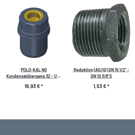
POLO-KAL NG
Reduktion (AG/IG) DN 15 1/2" -
Kondensatübergang 32 - 1/2"
DN 10 3/8"S
IG
16,93 €
*
1,53 €
*