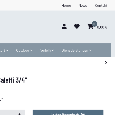
Home
News
Kontakt
0
0,00 €
Luft
Outdoor
Verleih
Dienstleistungen
leffi 3/4''
d*
In den Warenkorb