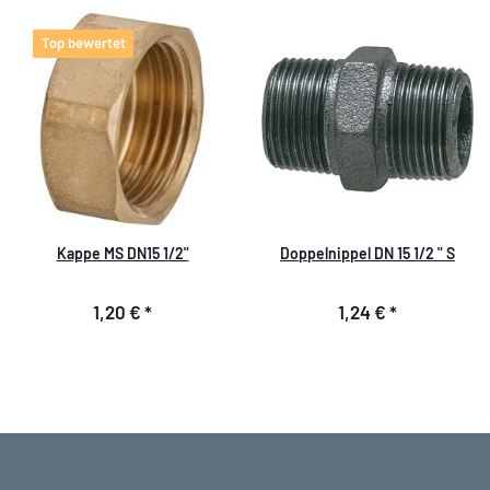
Top bewertet
Kappe MS DN15 1/2"
Doppelnippel DN 15 1/2 " S
1,20 €
*
1,24 €
*