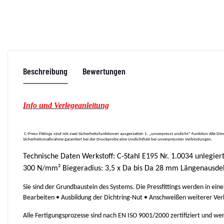
Beschreibung
Bewertungen
Info und Verlegeanleitung
C-Press Fittings sind mit zwei Sicherheitsfunktionen ausgestattet: 1. „unverpresst undicht“ Funktion Alle
Sicherheitsmaßnahme garantiert bei der Druckprobe eine Undichtheit bei unverpressten Verbindungen.
Technische Daten Werkstoff: C-Stahl E195 Nr. 1.0034 unlegier
300 N/mm² Biegeradius: 3,5 x Da bis Da 28 mm Längenausde
Sie sind der Grundbaustein des Systems. Die Pressfittings werden in ei
Bearbeiten • Ausbildung der Dichtring-Nut • Anschweißen weiterer Ve
Alle Fertigungsprozesse sind nach EN ISO 9001/2000 zertifiziert und w