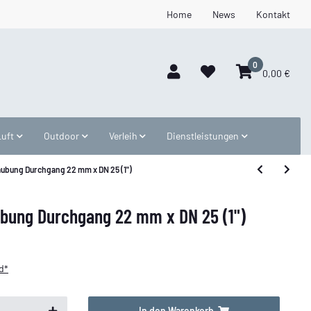
Home
News
Kontakt
0
0,00 €
Luft
Outdoor
Verleih
Dienstleistungen
aubung Durchgang 22 mm x DN 25 (1")
ubung Durchgang 22 mm x DN 25 (1")
d*
In den Warenkorb