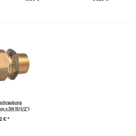
rschraubung
 x DN 15 (1/2")
22 €
*