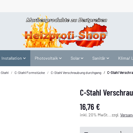
Installation
Photovoltaik
Solar
Sanitär
Klima/ 
-Stahl
C-Stahl Formstücke
C-Stahl Verschraubung durchgang
C-Stahl Verschr
C-Stahl Verschra
16,76 €
inkl. 20% MwSt. , zzgl.
Versan