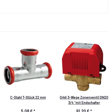
C-Stahl T-Stück 22 mm
Orkli 3-Wege Zonenventil DN20
3/4 "mit Endschalter
5,08 €
*
91,20 €
*