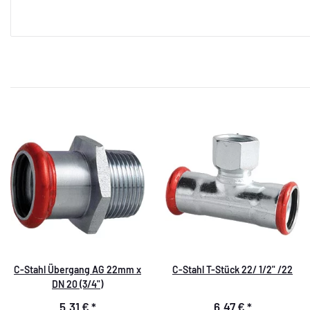
C-Stahl Übergang AG 22mm x
C-Stahl T-Stück 22/ 1/2" /22
DN 20 (3/4")
5,31 €
*
6,47 €
*