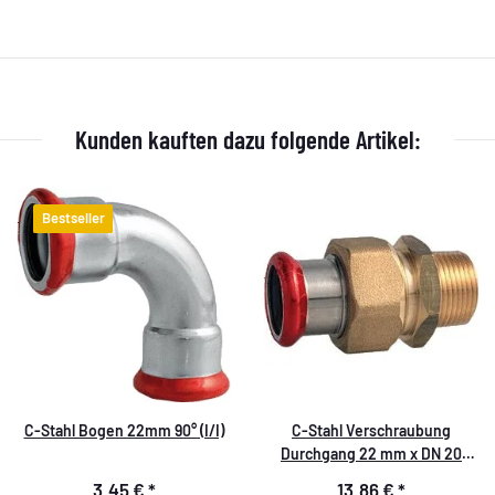
Kunden kauften dazu folgende Artikel:
Bestseller
C-Stahl Bogen 22mm 90° (I/I)
C-Stahl Verschraubung
Durchgang 22 mm x DN 20
(3/4")
3,45 €
*
13,86 €
*