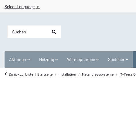
Select Language
▼
Aktionen
Heizung
Wärmepumpen
Speicher
Zurück zur Liste
Startseite
Installation
Metallpresssysteme
M-Press C