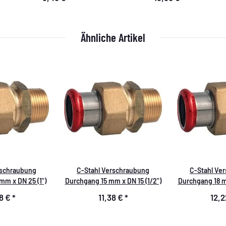
Ähnliche Artikel
rschraubung
C-Stahl Verschraubung
C-Stahl Ve
m x DN 25 (1")
Durchgang 15 mm x DN 15 (1/2")
Durchgang 18 mm
28 €
*
11,38 €
*
12,