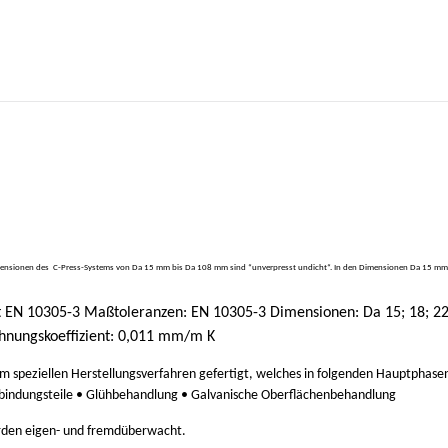
 Dimensionen des C-Press-Systems von Da 15 mm bis Da 108 mm sind “unverpresst undicht“. In den Dimensionen Da 15 mm bi
t EN 10305-3 Maßtoleranzen: EN 10305-3 Dimensionen: Da 15; 18; 22; 
hnungskoeffizient: 0,011 mm/m K
nem speziellen Herstellungsverfahren gefertigt, welches in folgenden Hauptphase
rbindungsteile • Glühbehandlung • Galvanische Oberflächenbehandlung
erden eigen- und fremdüberwacht.