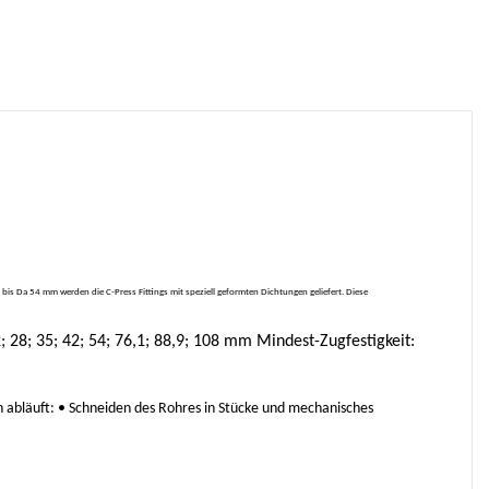
s Da 54 mm werden die C-Press Fittings mit speziell geformten Dichtungen geliefert. Diese
28; 35; 42; 54; 76,1; 88,9; 108 mm Mindest-Zugfestigkeit:
n abläuft: • Schneiden des Rohres in Stücke und mechanisches