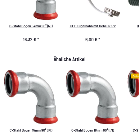
C-Stahl Bogen 54mm 90° (I/I)
KFE Kugelhahn mit Hebel R 1/2
D
16,32 €
*
6,00 €
*
Ähnliche Artikel
Bestse
C-Stahl Bogen 15mm 90° (I/I)
C-Stahl Bogen 18mm 90° (I/I)
C-St