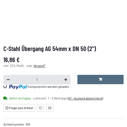
C-Stahl Übergang AG 54mm x DN 50 (2")
16,86 €
inkl. 20% MwSt. , zzgl.
Versand*
Loading...
Komponenten werden geladen ...
Sofort verfügbar
Lieferzeit:
1 - 3 Werktage
(AT - Ausland abweichend)
Frage zum Artikel
Artikelnummer:
915