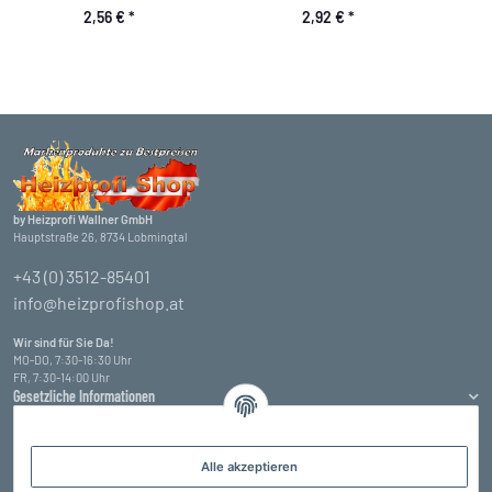
2,56 €
*
2,92 €
*
by Heizprofi Wallner GmbH
Hauptstraße 26, 8734 Lobmingtal
+43 (0) 3512-85401
info@heizprofishop.at
Wir sind für Sie Da!
MO-DO, 7:30-16:30 Uhr
FR, 7:30-14:00 Uhr
Gesetzliche Informationen
Informationen
Alle akzeptieren
Zahlungsarten