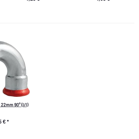
22mm 90° (I/I)
5 €
*