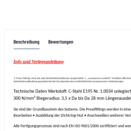
Beschreibung
Bewertungen
Info und Verlegeanleitung
C-Press Fittings sind mit zwei Sicherheitsfunktionen ausgestattet: 1. „unverpresst undicht“ Funktion Alle
Sicherheitsmaßnahme garantiert bei der Druckprobe eine Undichtheit bei unverpressten Verbindungen.
Technische Daten Werkstoff: C-Stahl E195 Nr. 1.0034 unlegier
300 N/mm² Biegeradius: 3,5 x Da bis Da 28 mm Längenausde
Sie sind der Grundbaustein des Systems. Die Pressfittings werden in ei
Bearbeiten • Ausbildung der Dichtring-Nut • Anschweißen weiterer Ve
Alle Fertigungsprozesse sind nach EN ISO 9001/2000 zertifiziert und w