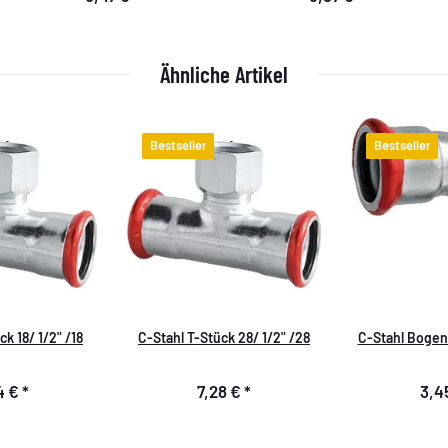
Ähnliche Artikel
Bestseller
Bestseller
k 18/ 1/2" /18
C-Stahl T-Stück 28/ 1/2" /28
C-Stahl Bogen 
4 €
*
7,28 €
*
3,4