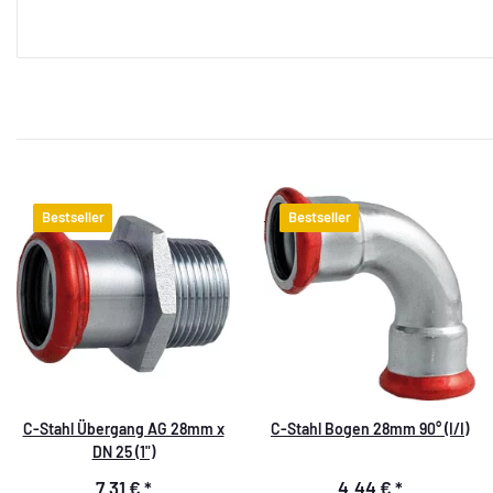
Bestseller
Bestseller
C-Stahl Übergang AG 28mm x
C-Stahl Bogen 28mm 90° (I/I)
DN 25 (1")
7,31 €
*
4,44 €
*