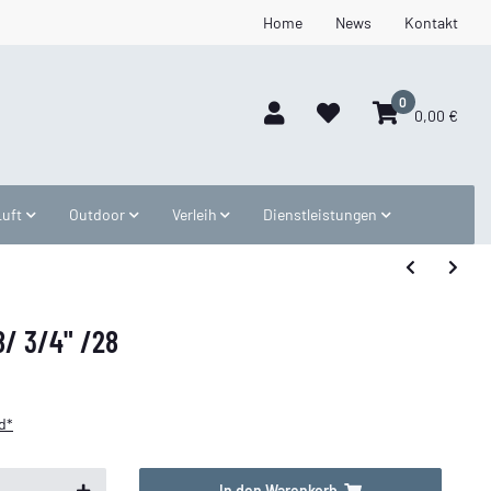
Home
News
Kontakt
0
0,00 €
Luft
Outdoor
Verleih
Dienstleistungen
8/ 3/4" /28
d*
In den Warenkorb