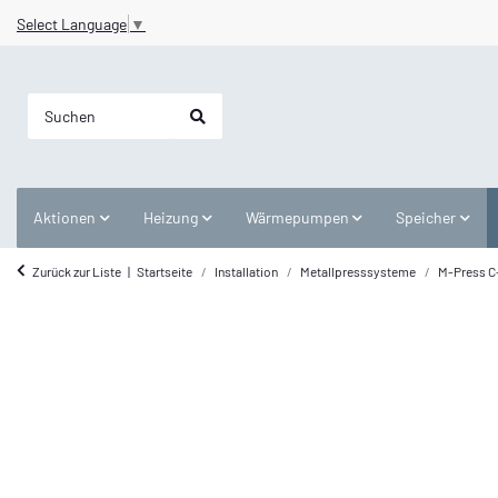
Select Language
▼
Aktionen
Heizung
Wärmepumpen
Speicher
Zurück zur Liste
Startseite
Installation
Metallpresssysteme
M-Press C