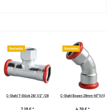
Bestseller
Bestseller
C-Stahl T-Stück 28/ 1/2" /28
C-Stahl Bogen 28mm 45° (I/I)
7,28 €
*
4,39 €
*