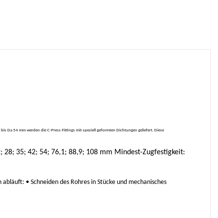
s Da 54 mm werden die C-Press Fittings mit speziell geformten Dichtungen geliefert. Diese
28; 35; 42; 54; 76,1; 88,9; 108 mm Mindest-Zugfestigkeit:
n abläuft: • Schneiden des Rohres in Stücke und mechanisches