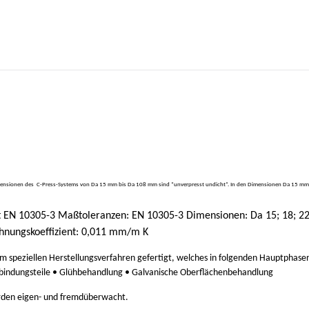
 Dimensionen des C-Press-Systems von Da 15 mm bis Da 108 mm sind “unverpresst undicht“. In den Dimensionen Da 15 mm bi
t EN 10305-3 Maßtoleranzen: EN 10305-3 Dimensionen: Da 15; 18; 22; 
hnungskoeffizient: 0,011 mm/m K
nem speziellen Herstellungsverfahren gefertigt, welches in folgenden Hauptphase
rbindungsteile • Glühbehandlung • Galvanische Oberflächenbehandlung
erden eigen- und fremdüberwacht.