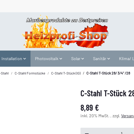
Installation
Photovoltaik
Solar
Sanitär
Klima/ 
-Stahl
C-Stahl Formstücke
C-Stahl T-Stück (IG)
C-Stahl T-Stück 28/ 3/4" /28
C-Stahl T-Stück 2
8,89 €
inkl. 20% MwSt. , zzgl.
Versan