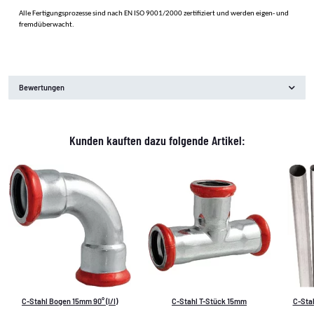
Alle Fertigungsprozesse sind nach EN ISO 9001/2000 zertifiziert und werden eigen- und
fremdüberwacht.
Bewertungen
Kunden kauften dazu folgende Artikel:
C-Stahl Bogen 15mm 90° (I/I)
C-Stahl T-Stück 15mm
C-Stah