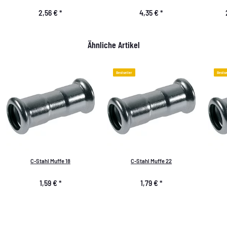
2,56 €
*
4,35 €
*
Ähnliche Artikel
Bestseller
Bestse
C-Stahl Muffe 18
C-Stahl Muffe 22
1,59 €
*
1,79 €
*