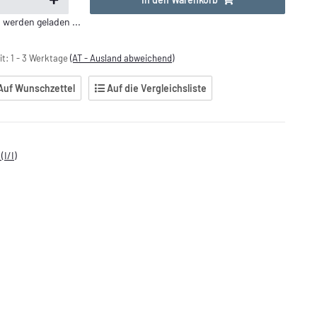
erden geladen ...
it:
1 - 3 Werktage
(AT - Ausland abweichend)
Auf Wunschzettel
Auf die Vergleichsliste
(I/I)