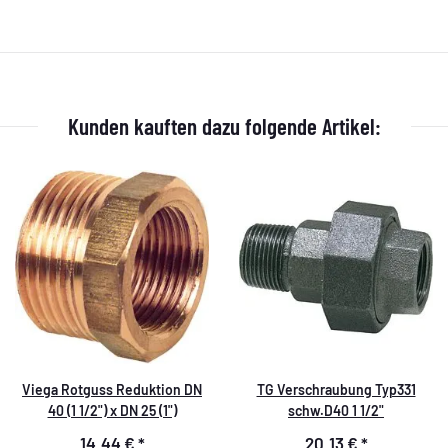
Kunden kauften dazu folgende Artikel:
Viega Rotguss Reduktion DN
TG Verschraubung Typ331
40 (1 1/2") x DN 25 (1")
schw.D40 1 1/2"
14,44 €
*
20,13 €
*