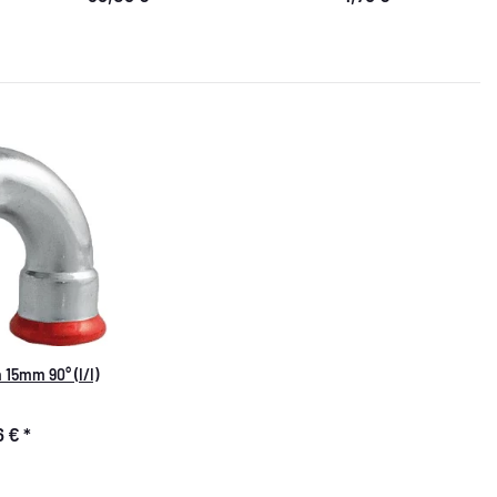
15mm 90° (I/I)
6 €
*