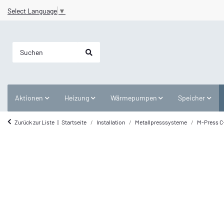
Select Language
▼
Aktionen
Heizung
Wärmepumpen
Speicher
Zurück zur Liste
Startseite
Installation
Metallpresssysteme
M-Press C