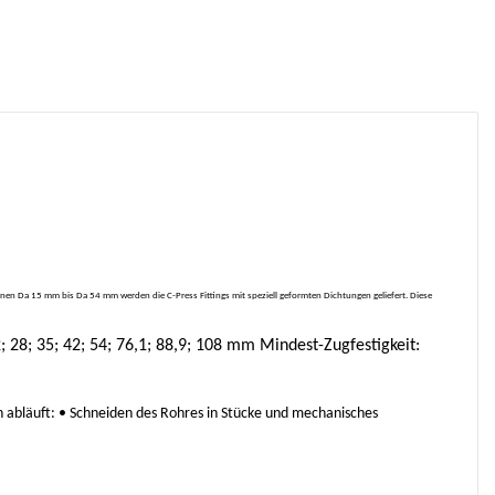
nen Da 15 mm bis Da 54 mm werden die C-Press Fittings mit speziell geformten Dichtungen geliefert. Diese
28; 35; 42; 54; 76,1; 88,9; 108 mm Mindest-Zugfestigkeit:
n abläuft: • Schneiden des Rohres in Stücke und mechanisches