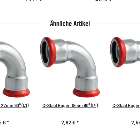
Ähnliche Artikel
22mm 90° (I/I)
C-Stahl Bogen 18mm 90° (I/I)
C-Stahl Bogen 
5 €
*
2,92 €
*
2,5