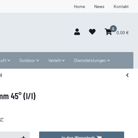
Home
News
Kontakt
0
0,00 €
Luft
Outdoor
Verleih
Dienstleistungen
I)
m 45° (I/I)
d*
In den Warenkorb