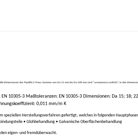
ion Alle Dimensionen des Pipelife C-Press-Systems von Da 15 mm bis Da 108 mm sind “unverpresst undicht“. In den Dimensio
t EN 10305-3 Maßtoleranzen: EN 10305-3 Dimensionen: Da 15; 18; 22; 
hnungskoeffizient: 0,011 mm/m K
nem speziellen Herstellungsverfahren gefertigt, welches in folgenden Hauptphase
rbindungsteile • Glühbehandlung • Galvanische Oberflächenbehandlung
erden eigen- und fremdüberwacht.