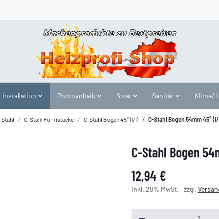
Installation
Photovoltaik
Solar
Sanitär
Klima/ 
-Stahl
C-Stahl Formstücke
C-Stahl Bogen 45° (I/I)
C-Stahl Bogen 54mm 45° (I/
C-Stahl Bogen 54m
12,94 €
inkl. 20% MwSt. , zzgl.
Versan