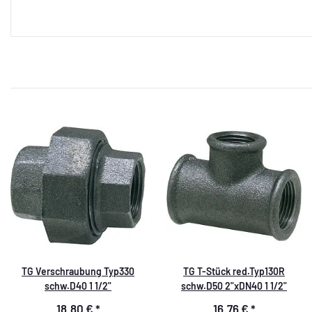
TG Verschraubung Typ330
TG T-Stück red.Typ130R
schw.D40 1 1/2"
schw.D50 2"xDN40 1 1/2"
18,80 €
*
16,76 €
*