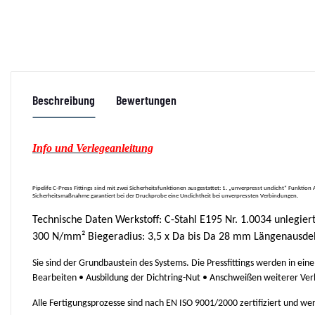
Beschreibung
Bewertungen
Info und Verlegeanleitung
Pipelife C-Press Fittings sind mit zwei Sicherheitsfunktionen ausgestattet: 1. „unverpresst undicht“ Funkt
Sicherheitsmaßnahme garantiert bei der Druckprobe eine Undichtheit bei unverpressten Verbindungen.
Technische Daten Werkstoff: C-Stahl E195 Nr. 1.0034 unlegier
300 N/mm² Biegeradius: 3,5 x Da bis Da 28 mm Längenausde
Sie sind der Grundbaustein des Systems. Die Pressfittings werden in ei
Bearbeiten • Ausbildung der Dichtring-Nut • Anschweißen weiterer Ve
Alle Fertigungsprozesse sind nach EN ISO 9001/2000 zertifiziert und w