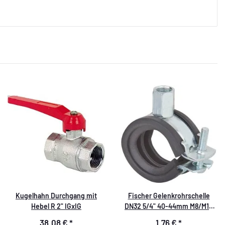
Kugelhahn Durchgang mit
Fischer Gelenkrohrschelle
Hebel R 2" IGxIG
DN32 5/4" 40-44mm M8/M10
verzinkt
38,08 €
*
1,76 €
*