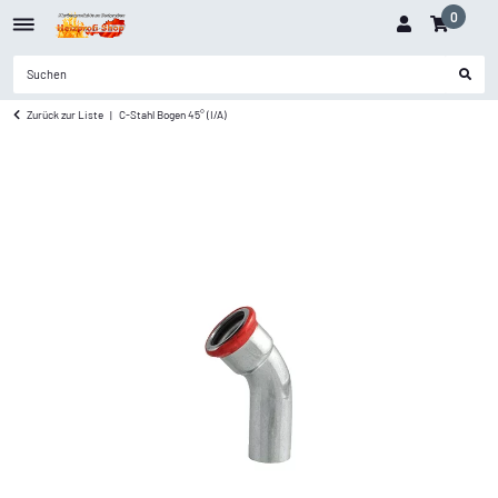
0
Zurück zur Liste
C-Stahl Bogen 45° (I/A)