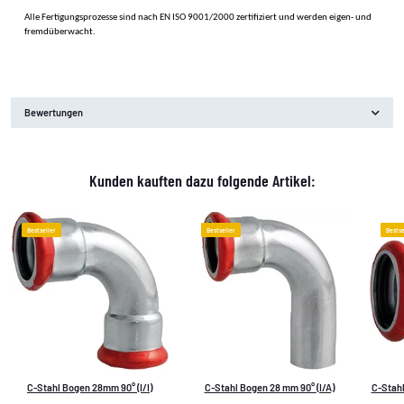
Alle Fertigungsprozesse sind nach EN ISO 9001/2000 zertifiziert und werden eigen- und
fremdüberwacht.
Bewertungen
Kunden kauften dazu folgende Artikel:
Bestseller
Bestseller
Bestse
C-Stahl Bogen 28mm 90° (I/I)
C-Stahl Bogen 28 mm 90° (I/A)
C-Stah