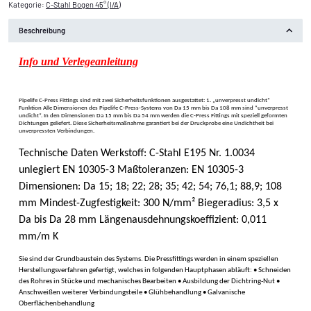
Kategorie:
C-Stahl Bogen 45° (I/A)
Beschreibung
Info und Verlegeanleitung
Pipelife C-Press Fittings sind mit zwei Sicherheitsfunktionen ausgestattet: 1. „unverpresst undicht“
Funktion Alle Dimensionen des Pipelife C-Press-Systems von Da 15 mm bis Da 108 mm sind “unverpresst
undicht“. In den Dimensionen Da 15 mm bis Da 54 mm werden die C-Press Fittings mit speziell geformten
Dichtungen geliefert. Diese Sicherheitsmaßnahme garantiert bei der Druckprobe eine Undichtheit bei
unverpressten Verbindungen.
Technische Daten Werkstoff: C-Stahl E195 Nr. 1.0034
unlegiert EN 10305-3 Maßtoleranzen: EN 10305-3
Dimensionen: Da 15; 18; 22; 28; 35; 42; 54; 76,1; 88,9; 108
mm Mindest-Zugfestigkeit: 300 N/mm² Biegeradius: 3,5 x
Da bis Da 28 mm Längenausdehnungskoeffizient: 0,011
mm/m K
Sie sind der Grundbaustein des Systems. Die Pressfittings werden in einem speziellen
Herstellungsverfahren gefertigt, welches in folgenden Hauptphasen abläuft: • Schneiden
des Rohres in Stücke und mechanisches Bearbeiten • Ausbildung der Dichtring-Nut •
Anschweißen weiterer Verbindungsteile • Glühbehandlung • Galvanische
Oberflächenbehandlung