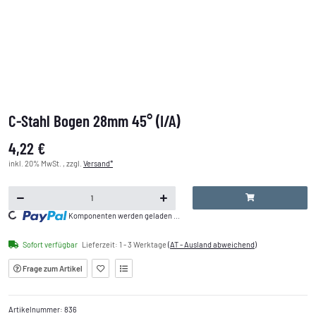
C-Stahl Bogen 28mm 45° (I/A)
4,22 €
inkl. 20% MwSt. , zzgl.
Versand*
Komponenten werden geladen ...
Loading...
Sofort verfügbar
Lieferzeit:
1 - 3 Werktage
(AT - Ausland abweichend)
Frage zum Artikel
Artikelnummer:
836