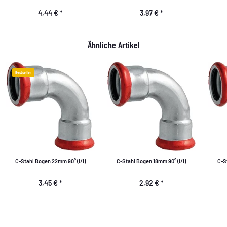
4,44 €
*
3,97 €
*
Ähnliche Artikel
Bestseller
C-Stahl Bogen 22mm 90° (I/I)
C-Stahl Bogen 18mm 90° (I/I)
C-S
3,45 €
*
2,92 €
*