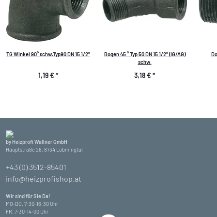
TG Winkel 90° schw.Typ90 DN 15 1/2"
Bogen 45 ° Typ 50 DN 15 1/2" (IG/AG)
Do
schw.
1,19 €
*
3,18 €
*
by Heizprofi Wallner GmbH
Hauptstraße 26, 8734 Lobmingtal
+43 (0) 3512-85401
info@heizprofishop.at
Wir sind für Sie Da!
MO-DO, 7:30-16:30 Uhr
FR, 7:30-14:00 Uhr