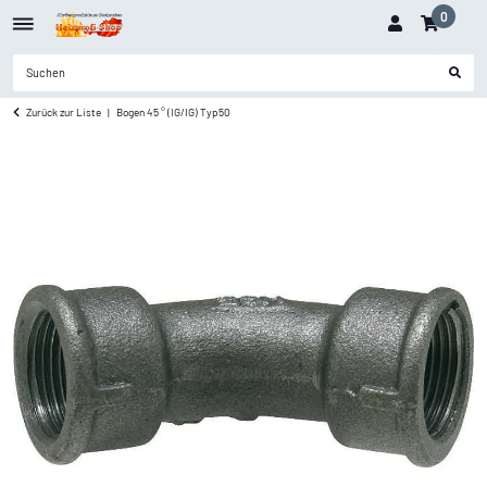
0
Zurück zur Liste
Bogen 45 ° (IG/IG) Typ50