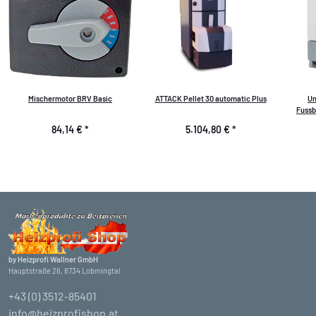
Mischermotor BRV Basic
ATTACK Pellet 30 automatic Plus
Un
Fussbo
H
84,14 €
*
5.104,80 €
*
by Heizprofi Wallner GmbH
Hauptstraße 26, 8734 Lobmingtal
+43 (0) 3512-85401
info@heizprofishop.at