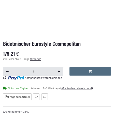
Bidetmischer Eurostyle Cosmopolitan
179,21 €
inkl. 20% MwSt. , zzgl.
Versand*
Loading...
Komponenten werden geladen ...
Sofort verfügbar
Lieferzeit:
1 - 3 Werktage
(AT - Ausland abweichend)
Frage zum Artikel
Artikelnummer:
3640