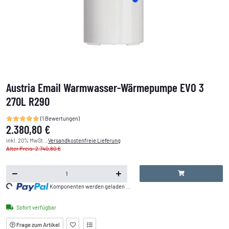
Austria Email Warmwasser-Wärmepumpe EVO 3
270L R290
(1 Bewertungen)
2.380,80 €
inkl. 20% MwSt. ,
Versandkostenfreie Lieferung
Alter Preis: 2.740,80 €
ng...
Komponenten werden geladen ...
Sofort verfügbar
Frage zum Artikel