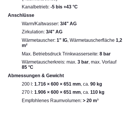
Kanalbetrieb:
-5 bis +43 °C
Anschlüsse
Warm/Kaltwasser:
3/4" AG
Zirkulation:
3/4" AG
Wärmetauscher:
1" IG
, Wärmetauscherfläche
1,2
m²
Max. Betriebsdruck Trinkwasserseite:
8 bar
Wärmetauscherkreis: max.
3 bar
, max. Vorlauf
85 °C
Abmessungen & Gewicht
200 l:
1.716 × 600 × 651 mm
, ca.
90 kg
270 l:
1.906 × 600 × 651 mm
, ca.
110 kg
Empfohlenes Raumvolumen:
> 20 m³