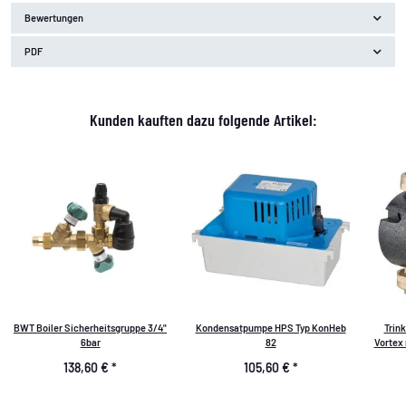
Bewertungen
PDF
Kunden kauften dazu folgende Artikel:
BWT Boiler Sicherheitsgruppe 3/4"
Kondensatpumpe HPS Typ KonHeb
Trin
6bar
82
Vortex 
138,60 €
*
105,60 €
*