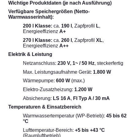
Wichtige Produktdaten (je nach Ausführung)
Verfügbare Speichergrößen (Netto-
Warmwasserinhalt):
200 l Klasse:
ca.
190 l
, Zapfprofil
L
,
Energieeffizienz
A+
270 l Klasse:
ca.
260 l
, Zapfprofil
XL
,
Energieeffizienz
A++
Elektrik & Leistung
Netzanschluss:
230 V, 1~ / 50 Hz
, steckerfertig
Max. Leistungsaufnahme Gerät:
1.800 W
Wärmepumpe:
600 W
(max.)
Elektro-Zusatzheizung:
1.200 W
Absicherung:
LS 16 A
,
FI Typ A / 30 mA
Temperaturen & Einsatzbereich
Warmwassertemperatur (WP-Betrieb):
45 bis 62
°C
Lufttemperatur-Bereich:
+5 bis +43 °C
(Raumluftbetrieb)