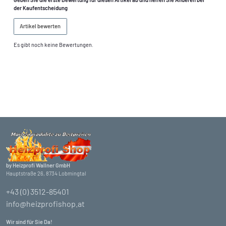
der Kaufentscheidung
Artikel bewerten
Es gibt noch keine Bewertungen.
by Heizprofi Wallner GmbH
Hauptstraße 26, 8734 Lobmingtal
+43 (0) 3512-85401
info@heizprofishop.at
Wir sind für Sie Da!