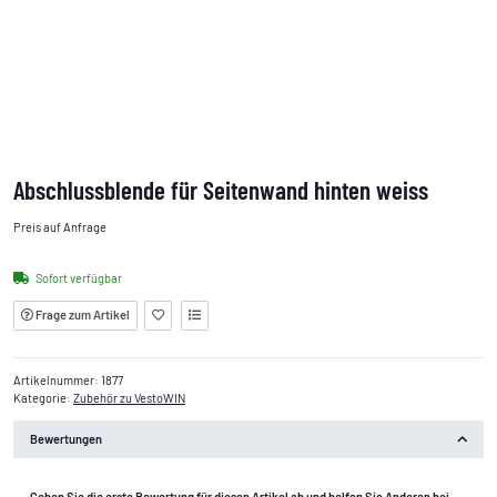
Abschlussblende für Seitenwand hinten weiss
Preis auf Anfrage
Sofort verfügbar
Frage zum Artikel
Artikelnummer:
1877
Kategorie:
Zubehör zu VestoWIN
Bewertungen
Geben Sie die erste Bewertung für diesen Artikel ab und helfen Sie Anderen bei